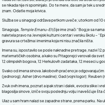
se nikada nije ni spominjalo. Do te mere, da sam ja tek u sredn
znam. Odatle moja krivica.
Služba se u sinagogi održava petkom uveče; utorkom od 10 d
Sinagoga,
Temple Emanu-El
(čije ime znači “Bog je sa nama”)
naletela pravo na Jevrejski kulturni centar i versku školu – “Ep
gravura sa crtežima i imenima koja mi nisu značila ništa.
Imena su, ispostavilo se posle naknadne pretrage, nazivi 12 
matematičkih osobina, a kako su Pitagorejci verovali da svet 
12 olimpskih bogova, 12 Herkulovih zadataka, 12 meseci u godi
Svako od imena sinova Jakobovih praćeno je odgovarajućim si
(jednorog); Asher (drvo masline); Gad (vojni logor); Reuben (m
Zvuk ovih imena, poznat a ipak stran i dalek, evocira slike i v
blagosilja sinove, izriče svoju poslednju volju i navešćuje št
Ulaz u sam hram nalazi se zapadne strane, prema parku. Na ula