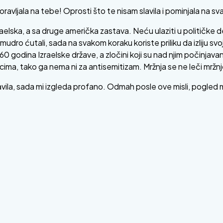
avljala na tebe! Oprosti što te nisam slavila i pominjala na sv
elska, a sa druge američka zastava. Neću ulaziti u političke 
mudro ćutali, sada na svakom koraku koriste priliku da izliju sv
60 godina Izraelske države, a zločini koji su nad njim počinjav
cima, tako ga nema ni za antisemitizam. Mržnja se ne leči mržn
slavila, sada mi izgleda profano. Odmah posle ove misli, pogled