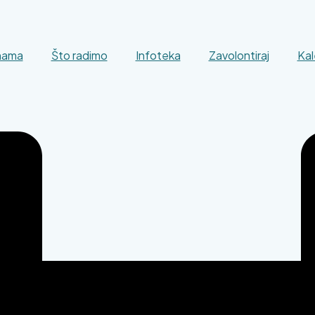
nama
Što radimo
Infoteka
Zavolontiraj
Kal