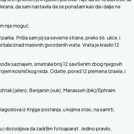
šokirana, da sam nastavila da se ponašam kao da i dalje ne
am nije moguć.
parka. Prišla sam joj sa severne strane, preko 66. ulice, i
epršala iznad masivnih gvozdenih vrata. Vrata je krasilo 12
akođe saznajem, smatrala broj 12 savršenim zbog njegovih
brojem kosmičkog reda. Odatle, pored 12 plemena Izraela, i:
htali (jelen); Benjamin (vuk); Manasseh (bik)/Ephraim
blagoslova iz Knjige postanja, u kojima otac, na samrti,
 i dozvoljava da zadržim fotoaparat. Jedino pravilo,