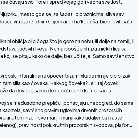
 čuvaju svici Tore i ispred kojeg gori večna svetlost.
ujorku, mesto gde se, za šabat i o praznicima, sliva sav
šću vitraža i zlatnim sjajem aron ha’kodeša, biće, ovih sat i
i obličja bilo čega što je gore na nebu, ili dolje na zemlji, ili
dstava ljudskih likova. Nema ispošćenih, patničkih lica sa
 koji se pitaju kako će dalje, bez učitelja. Samo savršenstvo
Evropski infantilni antropocentrizam nikada mi nije bio blizak.
h zamislila kao čoveka. Kakvog čoveka? Je li taj čovek
janja može da dovede samo do nepotrebnih komplikacija.
a koji se međusobno prepliću i ponavljaju unedogled, do same
kapitela, savršeno pravim uglovima drvenih prozorskih
rekinutom nizu – sve manji i manji kako udaljenost raste,
enog), pravilnosti polukružnih prozorskih svodova, plafonu