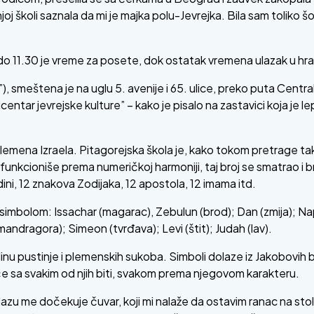
joj školi saznala da mi je majka polu-Jevrejka. Bila sam toliko 
o 11.30 je vreme za posete, dok ostatak vremena ulazak u hr
, smeštena je na uglu 5. avenije i 65. ulice, preko puta Central 
icentar jevrejske kulture” – kako je pisalo na zastavici koja je l
plemena Izraela. Pitagorejska škola je, kako tokom pretrage t
funkcioniše prema numeričkoj harmoniji, taj broj se smatrao i 
ni, 12 znakova Zodijaka, 12 apostola, 12 imama itd.
mbolom: Issachar (magarac), Zebulun (brod); Dan (zmija); Nap
andragora); Simeon (tvrđava); Levi (štit); Judah (lav).
relinu pustinje i plemenskih sukoba. Simboli dolaze iz Jakobovih 
a će sa svakim od njih biti, svakom prema njegovom karakteru.
zu me dočekuje čuvar, koji mi nalaže da ostavim ranac na stolu