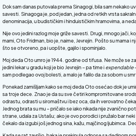
Dok sam danas putovala prema Sinagogi, bila sam nekako uve
savesti. Sinagoga je, pod jedan, jedna od retkih vrsta sakral
denominacija, u budističkim i hinduističkim hramovima, a neda
Nije ovo jedini razlog moje griže savesti. Drugi, mnogo jači,
mami, Oto Fridman, bio je, naime, Jevrejin. Pošto su mama i nj
što se otvoreno, pa i uopšte, gajilo i spominjalo.
Moj deda Oto umro je 1944. godine od tifusa. Ne može se za nje
jedini lekar u gradu koji je bio Jevrejin – pa time i
expendable
–
sam podlegao ovoj bolesti, a malo je falilo da za sobom u sm
Ponekad zamišljam kako se moj deda Oto osećao dok je umirao:
sa troje dece. Znao je da su sve četiri kompromitovane srods
odrastu, odrasti u siromaštvu i bez oca, da ih verovatno ček
Jednog brata su mu – pričalo se iako nikada nije zvanično po
strane, udala za Ustašu; ako je ovo porodici i pružalo bar nek
čekalo da izgubi još jednog sina, kažu, majčinog ljubimca. Deda
Kada se rat završio, baka je prekinula odnose sa dedinom poro