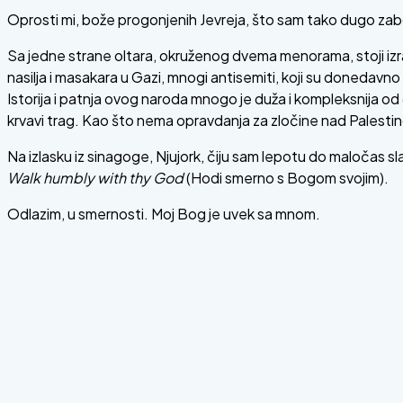
Oprosti mi, bože progonjenih Jevreja, što sam tako dugo zabor
Sa jedne strane oltara, okruženog dvema menorama, stoji izra
nasilja i masakara u Gazi, mnogi antisemiti, koji su donedavno 
Istorija i patnja ovog naroda mnogo je duža i kompleksnija od 
krvavi trag. Kao što nema opravdanja za zločine nad Palestin
Na izlasku iz sinagoge, Njujork, čiju sam lepotu do maločas 
Walk humbly with thy God
(Hodi smerno s Bogom svojim).
Odlazim, u smernosti. Moj Bog je uvek sa mnom.