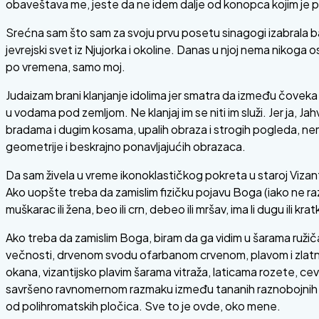
obaveštava me, jeste da ne idem dalje od konopca kojim je p
Srećna sam što sam za svoju prvu posetu sinagogi izabrala ba
jevrejski svet iz Njujorka i okoline. Danas u njoj nema nikoga
po vremena, samo moj.
Judaizam brani klanjanje idolima jer smatra da između čoveka i Bo
u vodama pod zemljom. Ne klanjaj im se niti im služi. Jer ja,
bradama i dugim kosama, upalih obraza i strogih pogleda, nem
geometrije i beskrajno ponavljajućih obrazaca.
Da sam živela u vreme ikonoklastičkog pokreta u staroj Vizantij
Ako uopšte treba da zamislim fizičku pojavu Boga (iako ne raz
muškarac ili žena, beo ili crn, debeo ili mršav, ima li dugu ili
Ako treba da zamislim Boga, biram da ga vidim u šarama ruži
večnosti, drvenom svodu ofarbanom crvenom, plavom i zlatn
okana, vizantijsko plavim šarama vitraža, laticama rozete, cev
savršeno ravnomernom razmaku između tananih raznobojnih me
od polihromatskih pločica. Sve to je ovde, oko mene.