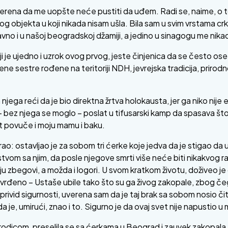
rena da me uopšte neće pustiti da uđem. Radi se, naime, o t
nog objekta u koji nikada nisam ušla. Bila sam u svim vrstama cr
vno i u našoj beogradskoj džamiji, a jedino u sinagogu me nika
 koji je ujedno i uzrok ovog prvog, jeste činjenica da se često 
ene sestre rođene na teritoriji NDH, jevrejska tradicija, prirod
ga reći da je bio direktna žrtva holokausta, jer ga niko nije e
 bez njega se moglo – poslat u tifusarski kamp da spasava što 
rt povuče i moju mamu i baku.
 ostavljao je za sobom tri ćerke koje jedva da je stigao da u
tvom sa njim, da posle njegove smrti više neće biti nikakvog r
aju zbegovi, a možda i logori. U svom kratkom životu, doživeo 
tvrđeno – Ustaše ubile tako što su ga živog zakopale, zbog čeg
i privid sigurnosti, uverena sam da je taj brak sa sobom nosio č
 je, umirući, znao i to. Sigurno je da ovaj svet nije napustio u 
dicom, preselila se sa ćerkama u Beograd i zauvek zakopala taj