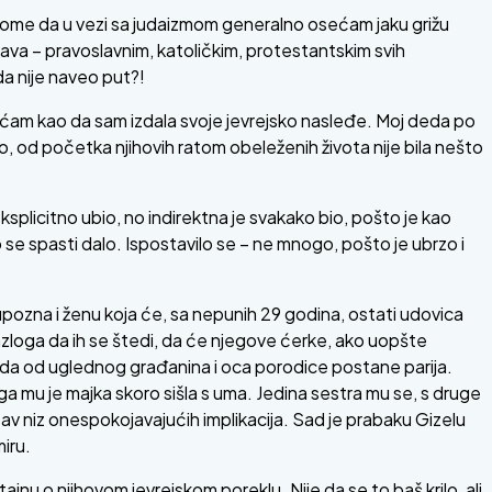
ome da u vezi sa judaizmom generalno osećam jaku grižu
kava – pravoslavnim, katoličkim, protestantskim svih
da nije naveo put?!
osećam kao da sam izdala svoje jevrejsko nasleđe. Moj deda po
no, od početka njihovih ratom obeleženih života nije bila nešto
ksplicitno ubio, no indirektna je svakako bio, pošto je kao
se spasti dalo. Ispostavilo se – ne mnogo, pošto je ubrzo i
pozna i ženu koja će, sa nepunih 29 godina, ostati udovica
azloga da ih se štedi, da će njegove ćerke, ako uopšte
je da od uglednog građanina i oca porodice postane parija.
a mu je majka skoro sišla s uma. Jedina sestra mu se, s druge
itav niz onespokojavajućih implikacija. Sad je prabaku Gizelu
miru.
nu o njihovom jevrejskom poreklu. Nije da se to baš krilo, ali