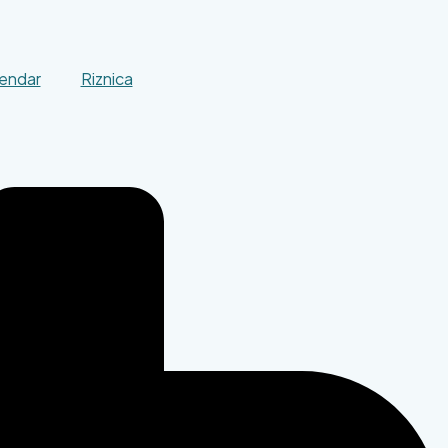
endar
Riznica