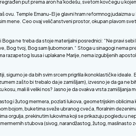
regrađen put prema aron ha’kodešu, svetom kovčegu u kojem se
š ovu. Temple Emanu-El je glavni hram reformnog judaizma u Nj
 osim mene. Ceo ovaj veličanstveni prostor, okupan plavom svetlo
ga ne treba da stoje materijalni posrednici: “Ne pravi sebi lika n
 Jahve, Bog tvoj, Bog sam ljubomoran.“ Stoga u sinagogi nema pre
a razapetog Isusa i uplakane Marije, nema izgubljenih apostola
i, sigurno je da bih svim srcem prigrlila ikonoklastičke ideale. 
umem zašto bi trebalo da je zamišljam), izvesno je da ga ne bi
 kratku kosu, mali ili veliki nos? Jasno je da ovakva vrsta zamišl
častog i žutog mermera, pozlati lukova, geometrijskim oblicim
om bojom, buketima sveže ubranog cveća, floralnim dezenima 
ima orgulja, prekinutim lukovima koji se prikazuju pogledu u nep
rmernih stubova (sivog, narandžastog, žutog, maslinasto zel