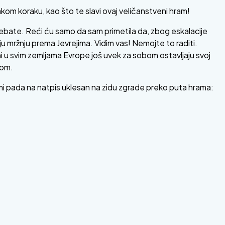
akom koraku, kao što te slavi ovaj veličanstveni hram!
debate. Reći ću samo da sam primetila da, zbog eskalacije
oju mržnju prema Jevrejima. Vidim vas! Nemojte to raditi.
ani u svim zemljama Evrope još uvek za sobom ostavljaju svoj
jom.
 mi pada na natpis uklesan na zidu zgrade preko puta hrama: