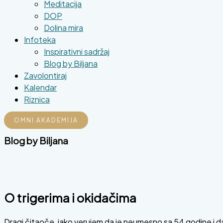
Meditacija
DOP
Dolina mira
Infoteka
Inspirativni sadržaj
Blog by Biljana
Zavolontiraj
Kalendar
Riznica
OMNI AKADEMIJA
Blog by
Biljana
O trigerima i okidačima
Dragi čitaoče, iako verujem da je neumesno sa 54 godine i dalje