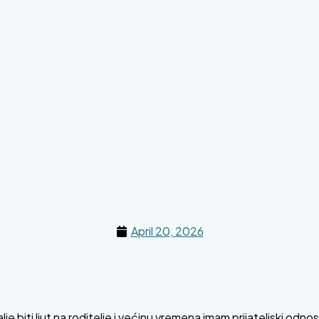
April 20, 2026
 biti ljut na roditelje i većinu vremena imam prijateljski odnos