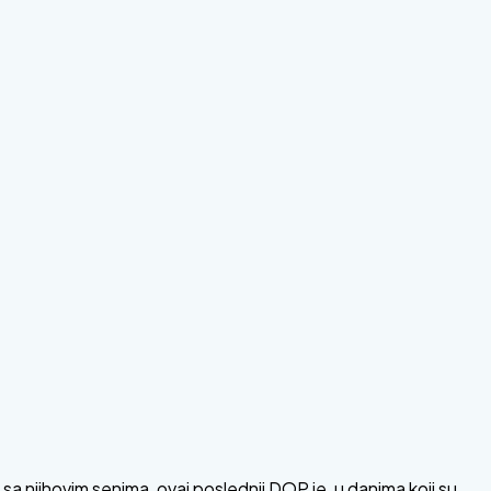
 sa njihovim senima, ovaj poslednji DOP je, u danima koji su