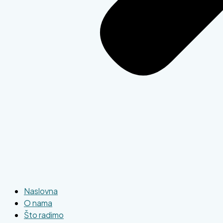
Naslovna
O nama
Što radimo