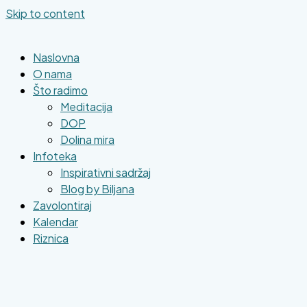
Skip to content
Naslovna
O nama
Što radimo
Meditacija
DOP
Dolina mira
Infoteka
Inspirativni sadržaj
Blog by Biljana
Zavolontiraj
Kalendar
Riznica