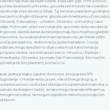
više niko nije znao da nisam odatle. Kada sam, pak, 1998, ponovo
počela da dolazim u Hrvatsku, govorila sam hrvatski tako uverljivo
da niko nije znao da sam iz Srbije. Taj trend se u narednim godinama
nastavio i u drugim državama: glumila sam Amerikanku u Francuskoj
i Sloveniji, Francuskinju – u Americi, Slovenku – u Hrvatskoj i tako
dalje. Pošto sam, učeći sve ove jezike, spoznala i dušu naroda koji
ih govore, nije bilo šanse da me prepoznaju ni po mojim pogrešnim
stavovima. Ja u svakoj kulturi imam ispravan stav, jer istinski vidim
svačiju perspektivu. Jednom rečju, ljudski kameleon. U svoju
odbranu mogu da kažem to da je svaka moja transformacija
potpuno iskrena. Ja istinski jesam sve to: i Hrvatica, i Srpkinja, i
Amerikanka, i Slovenka, a pomalo čak i Francuskinja. Ako naučim
još neki jezik (što planiram), postaću i to.
Ipak, jedna je majka, a jedna i domovina, a moja je bila SFR
Jugoslavija. Otkad je nema, ja sam, više od svega drugog, a
stateless person
, osoba bez državljanstva (premda ih imam dva, a
zamalo da dobijem i treće). Jer iako mogu da se identifikujem sa
mnogim narodima, ne mogu ni sa jednom trenutno postojećom
državom.