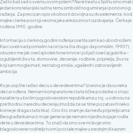
Zašto baš sad o svemu ovom pišem? Na retreatu u Splitu smo imali i
jedan konstelacijski rad na temu simboličnog umiranja i ponovnog
rađanja. Za precizan opis okolnosti dovoljna su dva elementa: kod
majke i ćerke postoji veoma jaka anksioznost razdvajanja. Ćerka je
rođena 1990. godine.
Informaciju o ćerkinoj godini rođenja osetila sam kao ubod nožem.
Kao i uvek kad pomislim na rat (a na šta drugo da pomislim, 1990?),
obuzeo me jak osećaj kolektivne krivice i još jači osećaj gubitka –
izgubljenih života, domovine, decenije, rodbine, prijatelja, života
koji sam mogla imati, nestalog smisla, ugašenih i zaboravljenih
ambicija.
Ko je uopšte rađao decu u devedesetima? Izvesno je da su neka
deca rođena. Nemam komparativne statističke podatke o stopi
nataliteta u bivšim jugoslovenskim republikama u toj, u odnosu na
prethodnu i narednu deceniju (možda će se time pozabaviti neko
kome je draga statistika). Ono što znam je da među prijateljicama
Beograđankama iz moje generacije nemam ni jednu koja je rodila
dete u devedesetima. To znači da smo sve mi (koje smo
blagoslovene roditeljstvom) postale majke u srednjim ili kasnim