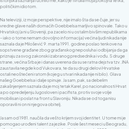
istorijska saznanja i učinilo me, kako je tvrdila moja pokojna tetka,
političkim idiotom.
Na televiziji, iz moje perspektive, nije imalo šta da se čuje, jer su
vredne glave naših domaćih Goebbelsa marljivo spinovale. Tako u
Hrvatskoj (a ni u Sloveniji, pa zacelo ni u ostalim bivšim republikama
– iako o tome nemam dovoljno informacija) većina ljudi nikada nije
saznala da je Milošević 9. marta 1991. godine poslao tenkove na
sopstvene građane zbog građanskog neposluha i odbijanja da ga
priznaju za svog zakonski izabranog predsednika i vođu. S druge
strane, većina Srba je i danas uverena da su se ratna dejstva tzv. JNA
zaustavila negde kod Vukovara, te da su drugi delovi Hrvatske
ostali neoštećeni ratom (kojeg u stvari nikada nije ni bilo). Glava
našeg Goebbelsa i dalje spinuje. Ja sam, pak, sa debelim
zakašnjenjem saznala da je moj tetak Karel, po nacionalnosti Hrvat
a po opredeljenju Jugosloven i pacifista, protiv svoje volje
mobilisan i poslat na front u Slavoniju. Nikada se od toga nisu
oporavili ni on ni njegova obitelj.
Ja sam od 1981. naučila da vešto krijem svoj identitet. U tome mi je
pomogao urođeni talent za jezike. Posle šest meseci u Beogradu,