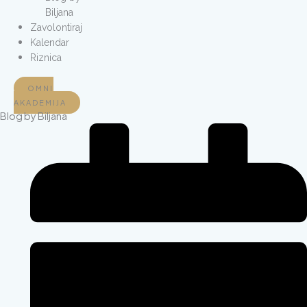
Biljana
Zavolontiraj
Kalendar
Riznica
OMNI
AKADEMIJA
Blog by
Biljana