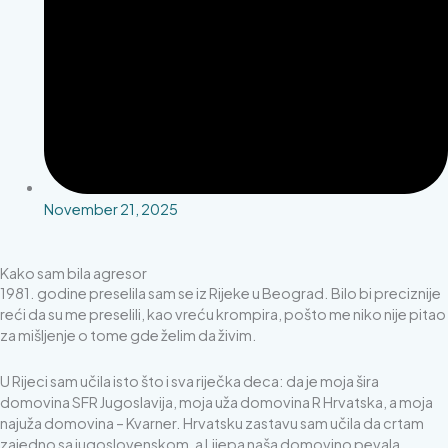
November 21, 2025
Kako sam bila agresor
1981. godine preselila sam se iz Rijeke u Beograd. Bilo bi preciznije
reći da su me preselili, kao vreću krompira, pošto me niko nije pitao
za mišljenje o tome gde želim da živim.
U Rijeci sam učila isto što i sva riječka deca: da je moja šira
domovina SFR Jugoslavija, moja uža domovina R Hrvatska, a moja
najuža domovina – Kvarner. Hrvatsku zastavu sam učila da crtam
zajedno sa jugoslovenskom, a Lijepa naša domovino pevala