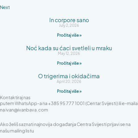
Next
In corpore sano
July 2, 2026
Pročitaj više »
Noć kada su ćaci svetleli u mraku
May 12, 2026
Pročitaj više »
O trigerima i okidačima
April 20, 2026
Pročitaj više »
Kontaktiraj nas
putem WhatsApp-a na +385 95 777 1001 (Centar Svijesti) ili e-maila
na
ivan@ivanbava.com
Ako želiš saznati najnovija događanja Centra Svijesti prijavi se na
našu mailing listu