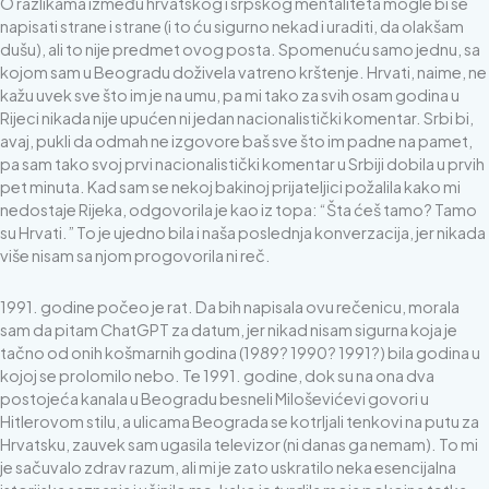
O razlikama između hrvatskog i srpskog mentaliteta mogle bi se
napisati strane i strane (i to ću sigurno nekad i uraditi, da olakšam
dušu), ali to nije predmet ovog posta. Spomenuću samo jednu, sa
kojom sam u Beogradu doživela vatreno krštenje. Hrvati, naime, ne
kažu uvek sve što im je na umu, pa mi tako za svih osam godina u
Rijeci nikada nije upućen ni jedan nacionalistički komentar. Srbi bi,
avaj, pukli da odmah ne izgovore baš sve što im padne na pamet,
pa sam tako svoj prvi nacionalistički komentar u Srbiji dobila u prvih
pet minuta. Kad sam se nekoj bakinoj prijateljici požalila kako mi
nedostaje Rijeka, odgovorila je kao iz topa: “Šta ćeš tamo? Tamo
su Hrvati.” To je ujedno bila i naša poslednja konverzacija, jer nikada
više nisam sa njom progovorila ni reč.
1991. godine počeo je rat. Da bih napisala ovu rečenicu, morala
sam da pitam ChatGPT za datum, jer nikad nisam sigurna koja je
tačno od onih košmarnih godina (1989? 1990? 1991?) bila godina u
kojoj se prolomilo nebo. Te 1991. godine, dok su na ona dva
postojeća kanala u Beogradu besneli Miloševićevi govori u
Hitlerovom stilu, a ulicama Beograda se kotrljali tenkovi na putu za
Hrvatsku, zauvek sam ugasila televizor (ni danas ga nemam). To mi
je sačuvalo zdrav razum, ali mi je zato uskratilo neka esencijalna