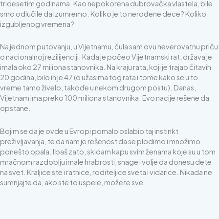
tridesetim godinama. Kao nepokorena dubrovačka vlastela, bile
smo odlučile da izumremo. Koliko je to nerođene dece? Koliko
izgubljenog vremena?
Na jednom putovanju, u Vijetnamu, čula sam ovu neverovatnu priču
o nacionalnoj rezilijenciji: Kada je počeo Vijetnamski rat, država je
imala oko 27 miliona stanovnika. Na kraju rata, koji je trajao čitavih
20 godina, bilo ih je 47 (o užasima tog rata i tome kako se u to
vreme tamo živelo, takođe u nekom drugom postu). Danas,
Vijetnam ima preko 100 miliona stanovnika. Evo nacije rešene da
opstane.
Bojim se da je ovde u Evropi pomalo oslabio taj instinkt
preživljavanja, te da nam je rešenost da se plodimo i množimo
ponešto opala. I baš zato, skidam kapu svim ženama koje su u tom
mračnom razdoblju imale hrabrosti, snage i volje da donesu dete
na svet. Kraljice ste i ratnice, roditeljice sveta i vidarice. Nikada ne
sumnjajte da, ako ste to uspele, možete sve.