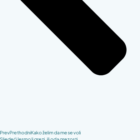
Prev
Prethodni
Kako želim da me se voli
Sljedeći
Jesmo li grezi, ili oda grezosti