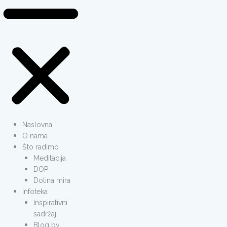
Naslovna
O nama
Što radimo
Meditacija
DOP
Dolina mira
Infoteka
Inspirativni
sadržaj
Blog by