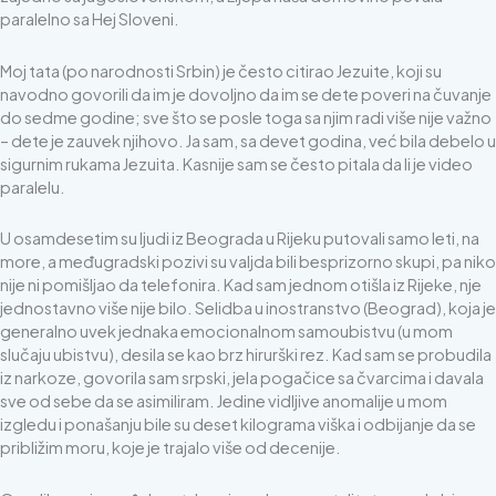
paralelno sa Hej Sloveni.
Moj tata (po narodnosti Srbin) je često citirao Jezuite, koji su
navodno govorili da im je dovoljno da im se dete poveri na čuvanje
do sedme godine; sve što se posle toga sa njim radi više nije važno
– dete je zauvek njihovo. Ja sam, sa devet godina, već bila debelo u
sigurnim rukama Jezuita. Kasnije sam se često pitala da li je video
paralelu.
U osamdesetim su ljudi iz Beograda u Rijeku putovali samo leti, na
more, a međugradski pozivi su valjda bili besprizorno skupi, pa niko
nije ni pomišljao da telefonira. Kad sam jednom otišla iz Rijeke, nje
jednostavno više nije bilo. Selidba u inostranstvo (Beograd), koja je
generalno uvek jednaka emocionalnom samoubistvu (u mom
slučaju ubistvu), desila se kao brz hirurški rez. Kad sam se probudila
iz narkoze, govorila sam srpski, jela pogačice sa čvarcima i davala
sve od sebe da se asimiliram. Jedine vidljive anomalije u mom
izgledu i ponašanju bile su deset kilograma viška i odbijanje da se
približim moru, koje je trajalo više od decenije.